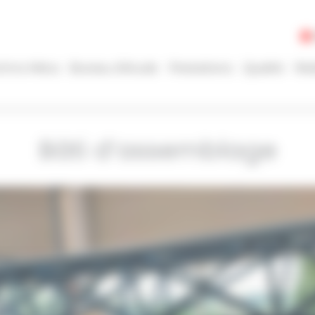
chno-Méca
Bureau d’étude
Prestations
Qualité
Réa
Bâti d’assemblage