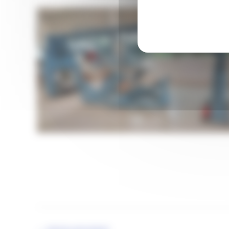
MT_Site_01
Etude