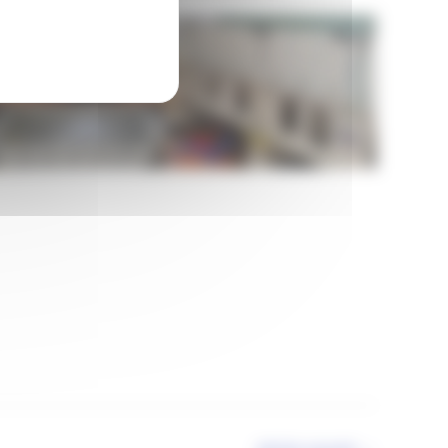
mt-site-03_1
Montage sur site client