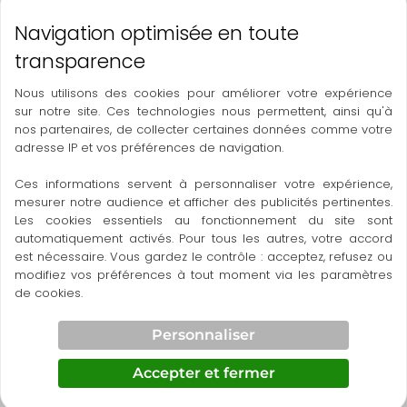
Nous utilisons des cookies pour améliorer votre expérience
sur notre site. Ces technologies nous permettent, ainsi qu'à
nos partenaires, de collecter certaines données comme votre
adresse IP et vos préférences de navigation.
Parc machine usinage en
France
Ces informations servent à personnaliser votre expérience,
mesurer notre audience et afficher des publicités pertinentes.
Les cookies essentiels au fonctionnement du site sont
Depuis notre siège à Pau, nous rayonnons vers
automatiquement activés. Pour tous les autres, votre accord
Toulouse, Bordeaux et l’ensemble du territoire
est nécessaire. Vous gardez le contrôle : acceptez, refusez ou
national pour accompagner des projets industriels
modifiez vos préférences à tout moment via les paramètres
de cookies.
multiples. Nous disposons d’un parc machine afin de
répondre à toutes les demandes. MACHINES
Personnaliser
DESCRIPTIF CENTRE D’USINAGE DMG MORY NHX 5000 4
axes continu, 2 palettes, course 600x600x600 HAAS
Accepter et fermer
VF3 4 axes continu,